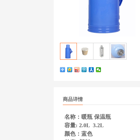
商品详情
名称：暖瓶 保温瓶
容量: 2.0L 3.2L
颜色：蓝色