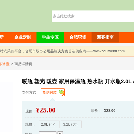
新
企业定制
学生专区
合肥职场
新客指南
采购平台，合肥市场办公用品解决方案首选供应商——www.551wenti.com
杯/水壶
>
商品详情页
暖瓶 塑壳 暖壶 家用保温瓶 热水瓶 开水瓶2.0L /3
支付方式：
货到付款
¥
25.00
原价：
¥28.00
现价：
规格：
2.0L (小）
3.2L (大）