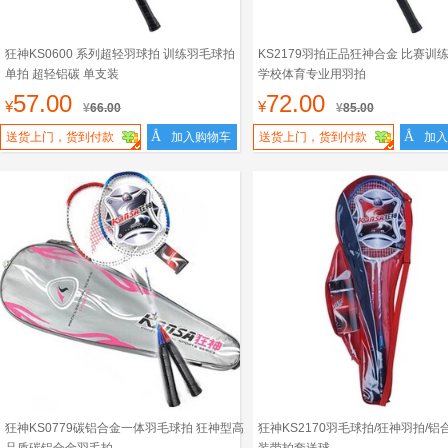
狂神KS0600 系列超轻羽球拍 训练羽毛球拍
KS2179羽拍正品狂神合金 比赛训
单拍 超轻铝碳 单支装
学校体育专业用羽拍
57.00
72.00
¥
¥
¥
66.00
¥
85.00
Å
Å
送货上门，货到付款
加入购物车
送货上门，货到付款
加入
狂神KS0779碳铝合金一体羽毛球拍 狂神型高
狂神KS2170羽毛球拍/狂神羽拍/铝