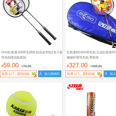
DHS红双喜209羽毛球拍 铝合金羽拍2支只装
红双喜M330A羽毛拍 正品红双喜羽
羽毛拍情侣款双拍
碳碳纤维羽毛拍 带防伪
59.00
327.00
¥
¥
¥
78.00
¥
385.00
Å
Å
送货上门，货到付款
加入购物车
送货上门，货到付款
加入