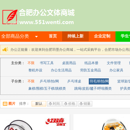
全部商品分类
首页
持续上新
企业定制
学生
办公正能量：欢迎来到合肥羽墨办公商城，一站式采购平台，合肥市场办公用品解决方
主分类：
不限
书写工具
桌面用品
纸品本册
文件管理
整机外设
办公生活用品
劳防五金用品
办公家具
子分类：
不限
乒乓球/拍/网
乒乓球桌
羽毛球/拍/网
篮球架/
象棋/围棋/五子棋/跳棋类
跳绳/皮筋/毽子/呼啦圈类
护具
图片
排序：
默认
时间
价格
销量