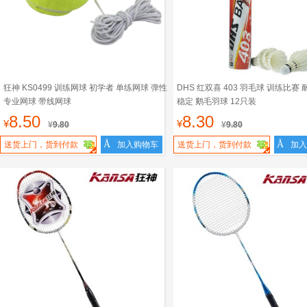
狂神 KS0499 训练网球 初学者 单练网球 弹性
DHS 红双喜 403 羽毛球 训练比赛 
专业网球 带线网球
稳定 鹅毛羽球 12只装
8.50
8.30
¥
¥
¥
9.80
¥
9.80
Å
Å
送货上门，货到付款
加入购物车
送货上门，货到付款
加入