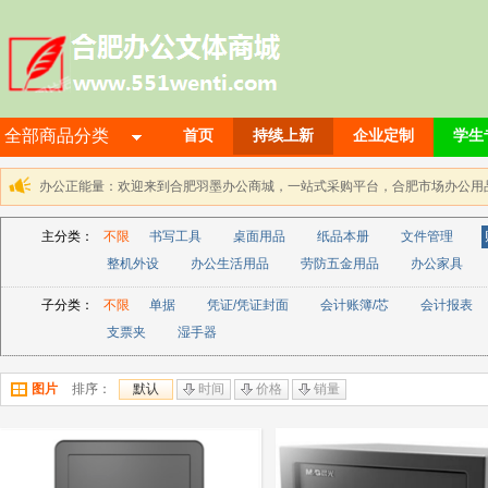
全部商品分类
首页
持续上新
企业定制
学生
办公正能量：欢迎来到合肥羽墨办公商城，一站式采购平台，合肥市场办公用品解决方
主分类：
不限
书写工具
桌面用品
纸品本册
文件管理
整机外设
办公生活用品
劳防五金用品
办公家具
子分类：
不限
单据
凭证/凭证封面
会计账簿/芯
会计报表
支票夹
湿手器
图片
排序：
默认
时间
价格
销量