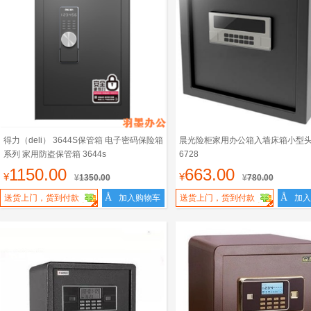
得力（deli） 3644S保管箱 电子密码保险箱
晨光险柜家用办公箱入墙床箱小型头
系列 家用防盗保管箱 3644s
6728
1150.00
663.00
¥
¥
¥
1350.00
¥
780.00
Å
Å
送货上门，货到付款
加入购物车
送货上门，货到付款
加入