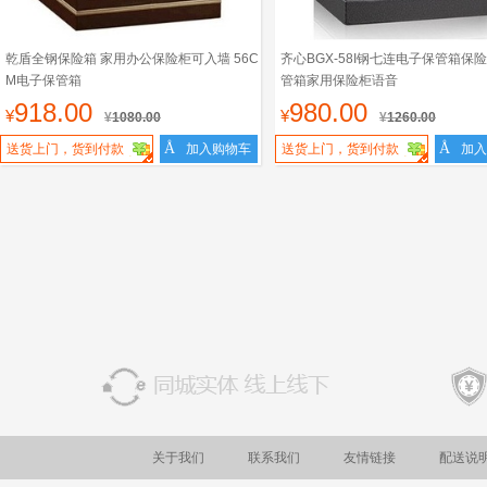
乾盾全钢保险箱 家用办公保险柜可入墙 56C
齐心BGX-58I钢七连电子保管箱保
M电子保管箱
管箱家用保险柜语音
918.00
980.00
¥
¥
¥
1080.00
¥
1260.00
Å
Å
送货上门，货到付款
加入购物车
送货上门，货到付款
加入
关于我们
联系我们
友情链接
配送说