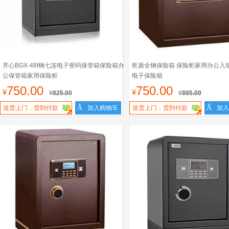
齐心BGX-48I钢七连电子密码保管箱保险箱办
乾盾全钢保险箱 保险柜家用办公入墙 
公保管箱家用保险柜
电子保险箱
750.00
750.00
¥
¥
¥
825.00
¥
885.00
Å
Å
送货上门，货到付款
加入购物车
送货上门，货到付款
加入