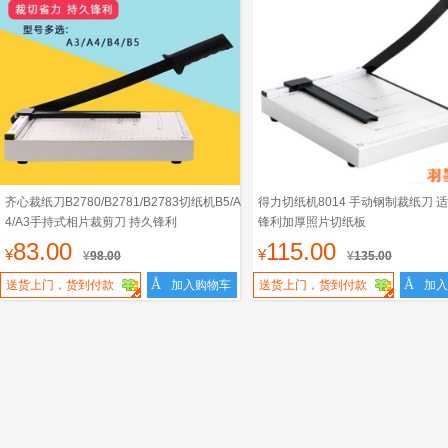
齐心裁纸刀B2780/B2781/B2783切纸机B5/A
得力切纸机8014 手动钢制裁纸刀 适
4/A3手持式相片裁剪刀 持久锋利
锋利加厚照片切纸板
83.00
115.00
¥
¥
¥
98.00
¥
135.00
Å
Å
送货上门，货到付款
加入购物车
送货上门，货到付款
加入