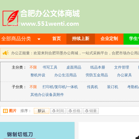
全部商品分类
首页
持续上新
企业定制
学生
办公正能量：欢迎来到合肥羽墨办公商城，一站式采购平台，合肥市场办公用品解决方
主分类：
不限
书写工具
桌面用品
纸品本册
文件管理
整机外设
办公生活用品
劳防五金用品
办公家具
子分类：
不限
打印机/复印机/一体机
传真机
装订机
考勤机/
其他办公设备及附件
图片
排序：
默认
时间
价格
销量