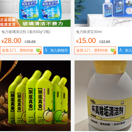
兔力玻璃清洁剂 1套(500g*2瓶)
兔力除渍宝30ml
28.00
15.00
¥
¥
¥
35.00
¥
22.00
Å
Å
送货上门，货到付款
加入购物车
送货上门，货到付款
加入