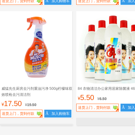
Å
Å
送货上门，货到付款
加入购物车
送货上门，货到付款
加入
威猛先生厨房去污剂重油污净 500g柠檬味双
84 衣物清洁办公家用居家除菌液 46
效喷枪去污清洁剂
5.50
¥
¥
6.50
17.50
¥
¥
19.50
Å
送货上门，货到付款
加入
Å
送货上门，货到付款
加入购物车