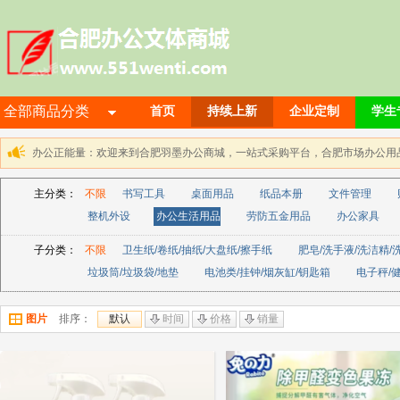
全部商品分类
首页
持续上新
企业定制
学生
办公正能量：欢迎来到合肥羽墨办公商城，一站式采购平台，合肥市场办公用品解决方
主分类：
不限
书写工具
桌面用品
纸品本册
文件管理
整机外设
办公生活用品
劳防五金用品
办公家具
子分类：
不限
卫生纸/卷纸/抽纸/大盘纸/擦手纸
肥皂/洗手液/洗洁精/
垃圾筒/垃圾袋/地垫
电池类/挂钟/烟灰缸/钥匙箱
电子秤/
图片
排序：
默认
时间
价格
销量