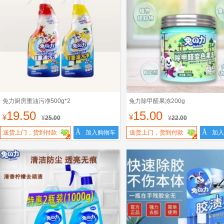
免力厨房重油污净500g*2
兔力除甲醛果冻200g
19.50
15.00
¥
¥
¥
25.00
¥
22.00
Å
Å
送货上门，货到付款
加入购物车
送货上门，货到付款
加入