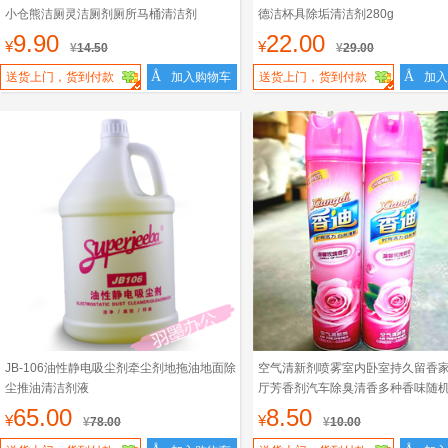
小仓熊洁厕灵洁厕剂厕所马桶清洁剂
德洁杯具除垢清洁剂280g
9.90
22.00
¥
¥
¥
14.50
¥
29.00
Å
Å
送货上门，货到付款
加入购物车
送货上门，货到付款
加入
JB-106油性静电吸尘剂牵尘剂地拖油地面除
空气清新剂喷雾室内卧室持久留香
尘推油清洁剂液
厅芳香剂汽车除臭清香多种香味随
65.00
8.50
¥
¥
¥
78.00
¥
10.00