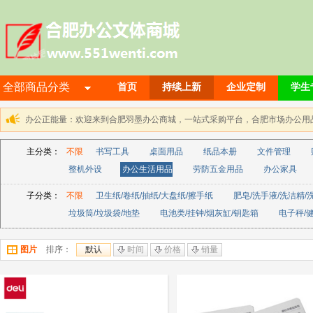
全部商品分类
首页
持续上新
企业定制
学生
办公正能量：欢迎来到合肥羽墨办公商城，一站式采购平台，合肥市场办公用品解决方
主分类：
不限
书写工具
桌面用品
纸品本册
文件管理
整机外设
办公生活用品
劳防五金用品
办公家具
子分类：
不限
卫生纸/卷纸/抽纸/大盘纸/擦手纸
肥皂/洗手液/洗洁精/
垃圾筒/垃圾袋/地垫
电池类/挂钟/烟灰缸/钥匙箱
电子秤/
图片
排序：
默认
时间
价格
销量