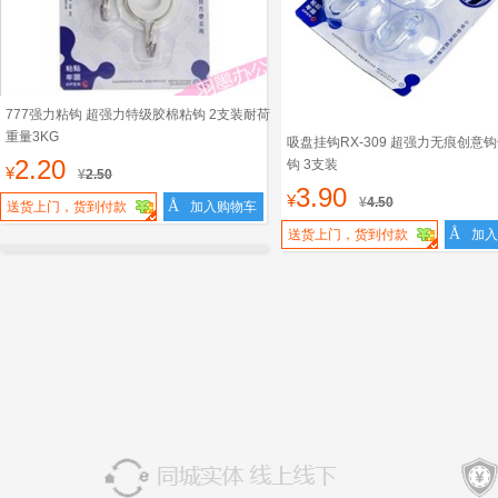
777强力粘钩 超强力特级胶棉粘钩 2支装耐荷
重量3KG
吸盘挂钩RX-309 超强力无痕创意
2.20
钩 3支装
¥
¥
2.50
3.90
¥
¥
4.50
Å
送货上门，货到付款
加入购物车
Å
送货上门，货到付款
加入