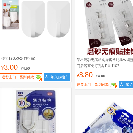
得力19353-2挂钩(白)
荣星磨砂无痕粘钩厨房透明挂钩墙
3.00
门后浴室免打孔贴RX-1107
¥
¥
4.50
3.80
¥
¥
4.80
Å
送货上门，货到付款
加入购物车
Å
送货上门，货到付款
加入